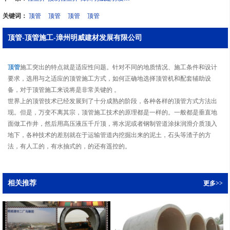
关键词：
顶管
顶管
顶管
顶管
顶管-顶管施工-漳州明威建材发展有限公司
顶管
施工突出的特点就是适应性问题。针对不同的地质情况、施工条件和设计
要求，选用与之适应的顶管施工方式，如何正确地选择顶管机和配套辅助设
备，对于顶管施工来说将是非常关键的 。
世界上的顶管技术已经发展到了十分成熟的阶段，各种各样的顶管方式方法出
现。但是，万变不离其宗，顶管施工技术的原理都是一样的。一般都是垂直地
面做工作井，然后用高压液压千斤顶，将水泥或者钢制管道涂抹润滑介质顶入
地下，各种技术的差别就在于运输管道内挖掘出来的泥土，石头等渣子的方
法，有人工的，有水抽式的，的还有遥控的。
相关推荐
更多>>