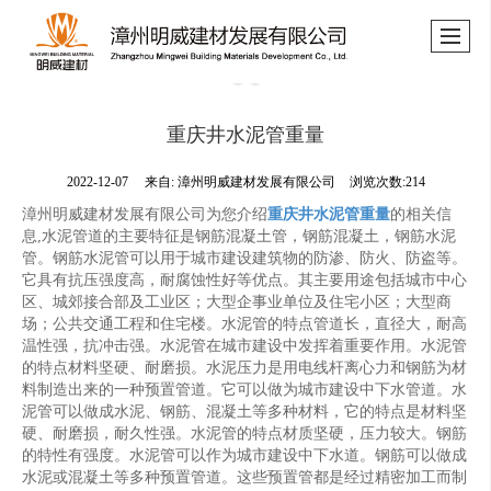
重庆井水泥管重量
2022-12-07
来自:
漳州明威建材发展有限公司
浏览次数:214
漳州明威建材发展有限公司为您介绍
重庆井水泥管重量
的相关信
息,水泥管道的主要特征是钢筋混凝土管，钢筋混凝土，钢筋水泥
管。钢筋水泥管可以用于城市建设建筑物的防渗、防火、防盗等。
它具有抗压强度高，耐腐蚀性好等优点。其主要用途包括城市中心
区、城郊接合部及工业区；大型企事业单位及住宅小区；大型商
场；公共交通工程和住宅楼。水泥管的特点管道长，直径大，耐高
温性强，抗冲击强。水泥管在城市建设中发挥着重要作用。水泥管
的特点材料坚硬、耐磨损。水泥压力是用电线杆离心力和钢筋为材
料制造出来的一种预置管道。它可以做为城市建设中下水管道。水
泥管可以做成水泥、钢筋、混凝土等多种材料，它的特点是材料坚
硬、耐磨损，耐久性强。水泥管的特点材质坚硬，压力较大。钢筋
的特性有强度。水泥管可以作为城市建设中下水道。钢筋可以做成
水泥或混凝土等多种预置管道。这些预置管都是经过精密加工而制