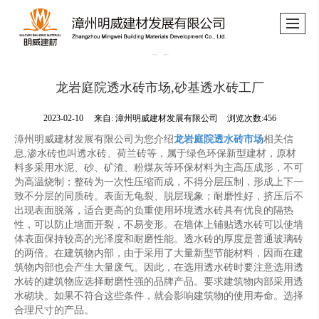
龙岩庭院透水砖市场,砂基透水砖工厂
2023-02-10
来自:
漳州明威建材发展有限公司
浏览次数:456
漳州明威建材发展有限公司为您介绍
龙岩庭院透水砖市场
相关信
息,渗水砖也叫透水砖、荷兰砖等，属于绿色环保新型建材，原材
料多采用水泥、砂、矿渣、粉煤灰等环保材料为主高压成形，不可
为高温烧制；整砖为一次性压缩而成，不得分层压制，形成上下一
致不分层的同质砖。表面无龟裂、脱层现象；耐磨性好，挤压后不
出现表面脱落，适合更高的负重使用环境透水砖具有优良的隔热
性，可以防止墙面开裂，不易变形。在墙体上铺贴透水砖可以使墙
体表面保持较高的光泽度和耐磨性能。透水砖的厚度是普通玻璃砖
的两倍。在建筑物内部，由于采用了大量新型节能材料，因而在建
筑物内部也会产生大量废气。因此，在选用透水砖时要注意选用透
水砖的建筑物应选择耐磨性强的品牌产品。要求建筑物内部采用透
水砌块。如果不符合这些条件，就会影响建筑物的使用寿命。选择
合理尺寸的产品。