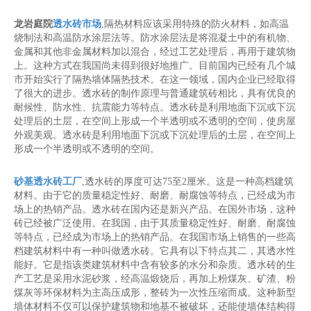
龙岩庭院
透水砖市场
,隔热材料应该采用特殊的防火材料，如高温
烧制法和高温防水涂层法等。防水涂层法是将混凝土中的有机物、
金属和其他非金属材料加以混合，经过工艺处理后，再用于建筑物
上。这种方式在我国尚未得到很好地推广。目前国内已经有几个城
市开始实行了隔热墙体隔热技术。在这一领域，国内企业已经取得
了很大的进步。透水砖的制作原理与普通建筑砖相比，具有优良的
耐候性、防水性、抗震能力等特点。透水砖是利用地面下沉或下沉
处理后的土层，在空间上形成一个半透明或不透明的空间，使房屋
外观美观。透水砖是利用地面下沉或下沉处理后的土层，在空间上
形成一个半透明或不透明的空间。
砂基透水砖工厂
,透水砖的厚度可达75至2厘米。这是一种高档建筑
材料。由于它的质量稳定性好、耐磨、耐腐蚀等特点，已经成为市
场上的热销产品。透水砖在国内还是新兴产品。在国外市场，这种
砖已经被广泛使用。在我国，由于其质量稳定性好、耐磨、耐腐蚀
等特点，已经成为市场上的热销产品。在我国市场上销售的一些高
档建筑材料中有一种叫做透水砖。它具有以下特点其二，其透水性
能好。它是指该类建筑材料中含有较多的水分和杂质。透水砖的生
产工艺是采用水泥砂浆，经高温煅烧后，再加上粉煤灰、矿渣、粉
煤灰等环保材料为主高压成形，整砖为一次性压缩而成。这种新型
墙体材料不仅可以保护建筑物和地基不被破坏，还能使墙体结构得