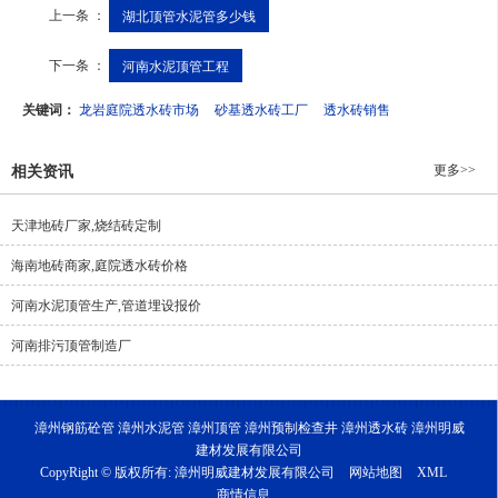
上一条 ：
湖北顶管水泥管多少钱
下一条 ：
河南水泥顶管工程
关键词：
龙岩庭院透水砖市场
砂基透水砖工厂
透水砖销售
更多>>
相关资讯
天津地砖厂家,烧结砖定制
海南地砖商家,庭院透水砖价格
河南水泥顶管生产,管道埋设报价
河南排污顶管制造厂
漳州钢筋砼管 漳州水泥管 漳州顶管 漳州预制检查井 漳州透水砖 漳州明威
建材发展有限公司
CopyRight © 版权所有:
漳州明威建材发展有限公司
网站地图
XML
商情信息