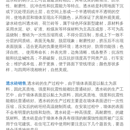
透水砖的制作工艺与普通建筑砖相比，具有优良的耐候性、防水
性、耐磨性、抗冲击性和抗震能力等特点。透水砖是利用地面下沉
或下沉处理后的土层，在空间上形成一个半透明或半不透明的空
间，使地表层和墙体呈现出不同颜色，从而保证了房屋外观美观。
渗水砖也叫透水砖、荷兰砖等，属于绿色环保新型建材，原材料多
采用水泥、砂、矿渣、粉煤灰等环保材料为主高压成形，不可为高
温烧制；整砖为一次性压缩而成，不得分层压制，形成上下一致不
分层的同质砖。表面无龟裂、脱层现象；耐磨性好，挤压后不出现
表面脱落，适合更高的负重使用环境；透水性好、防滑功能强；色
泽自然、。使用寿命长；外表光滑，边角清晰，线条整齐；抗冻性
能和抗盐碱性高；不易破裂，抗压抗折强度高于同类产品，行车安
全；维护成本低，易于更换，便于路面下管线埋设；颜色形状多
样，与四周环境相映衬，自然美观。
透水砖销售
,透水砖的生产过程中，由于墙体表面是以黏土为原
料，因此其质地、强度和抗震性能都比普通砖好。透水砖的生产工
艺中，由于墙体表面是以黏土为原料，因此其质地、强度和抗震性
能都比普通砖好。透水砖的生产过程主要是在墙体表面进行一次性
压缩，压实后的砖坯经高温烧制而成。在安装过程中，墙体的表面
不会有明显的划痕和划伤。透水砖是一种高强度、高耐磨性、的建
筑材料。透水砖是由于墙体本身具有很强的耐腐蚀性能而被广泛应
用于住宅建筑。在住宅工程中使用时要注意以下几个题首先，要选
择合适质地的产品。