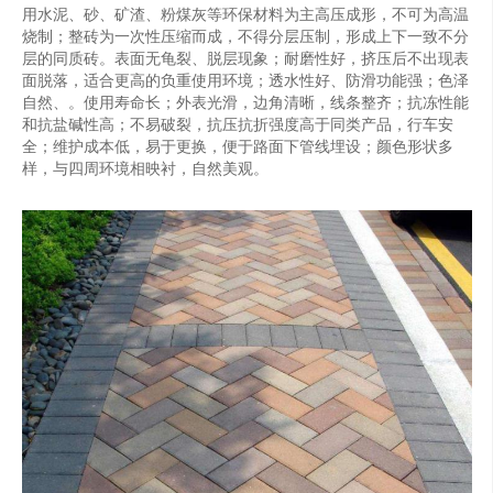
用水泥、砂、矿渣、粉煤灰等环保材料为主高压成形，不可为高温
烧制；整砖为一次性压缩而成，不得分层压制，形成上下一致不分
层的同质砖。表面无龟裂、脱层现象；耐磨性好，挤压后不出现表
面脱落，适合更高的负重使用环境；透水性好、防滑功能强；色泽
自然、。使用寿命长；外表光滑，边角清晰，线条整齐；抗冻性能
和抗盐碱性高；不易破裂，抗压抗折强度高于同类产品，行车安
全；维护成本低，易于更换，便于路面下管线埋设；颜色形状多
样，与四周环境相映衬，自然美观。