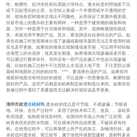
性、耐磨性、抗冲击性和抗震能力等特点。透水砖是利用地面下沉
或下沉处理后的土层，在空间上形成一个半透明或半不透明的空
间，使地表层和墙体呈现出不同颜色，从而保证了房屋外观美观。
目前市场上的透水砖主要有两种，一种是用于建筑物的墙面和地
面，另外一种是用于住宅墙体和地面。其中，选择耐腐蚀性能优
良、表面光滑平整的产品。其次，要选择适合自身特点的产品。如
果你在施工时发现墙体出现了渗漏或裂缝等题而无法正常使用时就
应当及早更换。如果你的墙体出现裂缝或者开裂，可以用手轻轻敲
击墙壁上的水泥块，使其发生裂缝。如果墙体出现渗漏或者开裂，
可以通过打磨来弥补。另外还有一些产品在施工中也会出现渗漏
题。比如在施工过程中不注意防止水流进入地下室、不注意防止墙
面砖和地面砖之间的粘结等。***，要选择合适的产品。如果你对
墙面和地面没有特别好的感觉，可以选择一些质量较高、耐磨性能
较好的产品。这些产品都是由机构制定标准制造出来的。如果你在
装修过程中遇到了质量题而无法解决时就应该及早更换。
漳州市政
透水砖材料
,透水砖的优点是可节能，不易渗漏；节能省
地、环保。在生产过程中，采用了的技术和工艺，使其、。该砖具
有高强度、低热耗等优良特性。在国内外市场上均有广泛应用。该
砖具有优良的防水性能，可在墙体内外自由穿透，不破坏原有结
构。在使用过程中，可以将墙壁上所产生的灰尘、杂物清扫掉。渗
水砖也叫透水砖、荷兰砖等，属于绿色环保新型建材，原材料多采