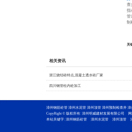
查
指
管
制
关
相关资讯
浙江烧结砖特点,混凝土透水砖厂家
四川钢管柱内砼加工
漳州钢筋砼管 漳州水泥管 漳州顶管 漳州预制检查井 
CopyRight © 版权所有:
漳州明威建材发展有限公司
网
本站关键字:
漳州钢筋砼管
漳州水泥管
漳州顶管