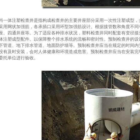
料一体注塑检查井是指构成检查井的主要井座部分采用一次性注塑成型，
采用网状加强筋，各承插口采用环型加强筋设计。根据接管数和角度不同
座、四通井座等。为了适应各种排水状况，塑料检查井同时配套有变径接
体注塑成型配件。以保障整个排水系统的流畅和密封性。预制检查井的设
下管道、地下排水管道、地面防护墙等。预制检查井应当在规定的时间内
没有及时安装，会对人体健康和环境造成危害。预制检查井应当在安装完
委托单位进行验收。