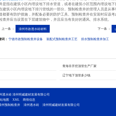
井是指在建筑小区内埋设地下排水管道，或者在建筑小区范围内埋设地下
在建筑小区内埋设地下排污管线的一部分。预制检查井的管理人员是从事
道都要有防护措施，并配备必要的防护工具。预制检查井在安装时应该考
检查井应当设置在下层建筑物中，并且应当有良好的通风、排水系统。
上一条 ：
下一条 ：
漳州市政透水砖材料
键词：
宁德市政预制检查井设备
装配式预制检查井工艺
排水预制检查井加工
青海非开挖顶管生产厂家
辽宁地下顶管多少钱
漳州透水砖 漳州明威建材发展有限公司
站地图
XML
商情信息
漳州预制检查井
漳州透水砖
漳州明威建材发展有限公司