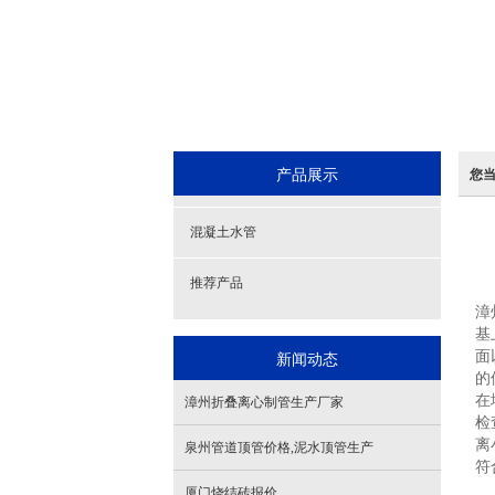
产品展示
您
混凝土水管
推荐产品
漳
基
新闻动态
面
的
在
漳州折叠离心制管生产厂家
检
离
泉州管道顶管价格,泥水顶管生产
符
厦门烧结砖报价