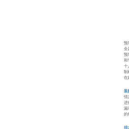
预
全
预
和
十
制
在
装
情
进
漏
的
排